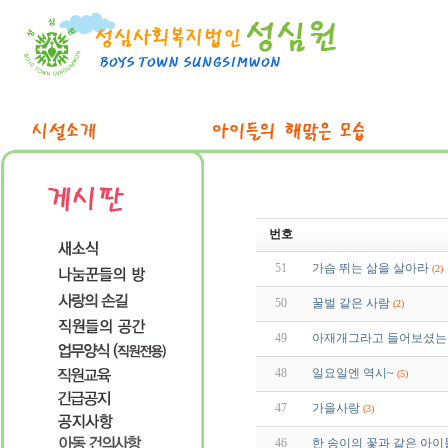
번호
51
가슴 뛰는 삶을 살아라
(2)
50
꿀벌 같은 사람
(2)
49
아재개그라고 들어보셨는
48
일요일엔 역시~
(5)
47
가을사랑
(3)
46
한 송이의 꽃과 같은 아이