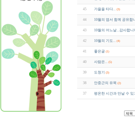
45
가을을 타다...
(3)
44
10월의 엽서 함께 공유합
43
10월의 어느날...감사합니
42
10월의 기도...
(4)
41
좋은글
(1)
40
사람은...
(5)
39
도청기
(3)
38
안중근의 유목
(2)
37
평온한 시간과 만날 수 있기