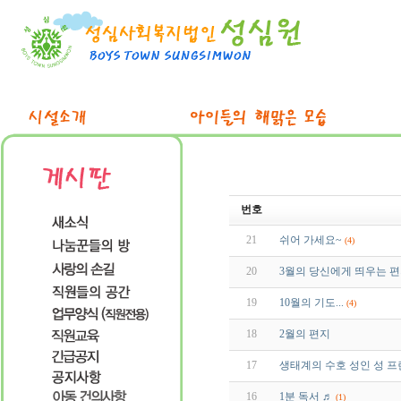
번호
21
쉬어 가세요~
(4)
20
3월의 당신에게 띄우는 
19
10월의 기도...
(4)
18
2월의 편지
17
생태계의 수호 성인 성 
16
1분 독서 ♬
(1)