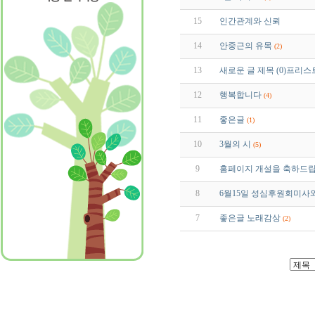
15
인간관계와 신뢰
14
안중근의 유목
(2)
13
새로운 글 제목 (0)프리
12
행복합니다
(4)
11
좋은글
(1)
10
3월의 시
(5)
9
홈페이지 개설을 축하드립니
8
6월15일 성심후원회미사
7
좋은글 노래감상
(2)