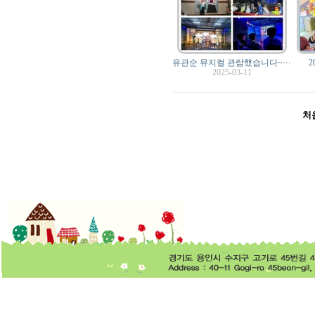
유
관순 뮤지컬 관람했습니다~
(2)
2
2025-03-11
처