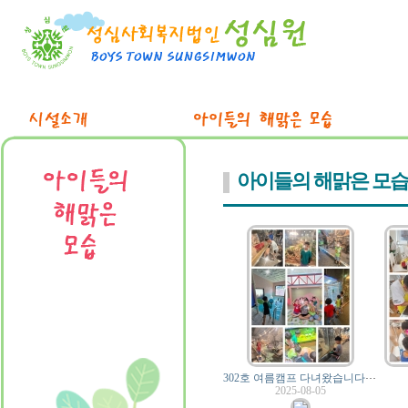
아이들의 해맑은 모습
3
02호 여름캠프 다녀왔습니다-가평, 여주
2025-08-05