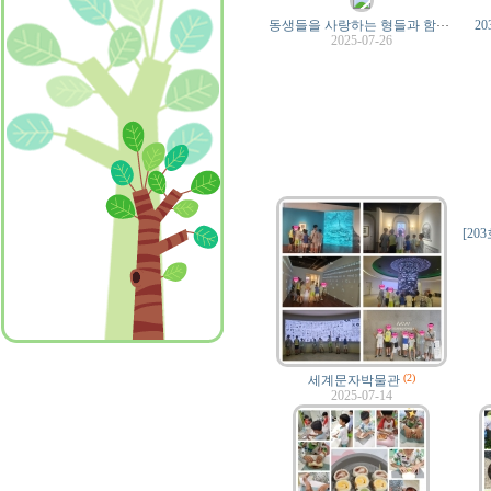
동
생들을 사랑하는 형들과 함께
(2)
2
2025-07-26
[20
(2)
세계문자박물관
2025-07-14