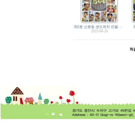
3
02호 신호등 샌드위치 만들었어요.
(4)
2025-06-20
처